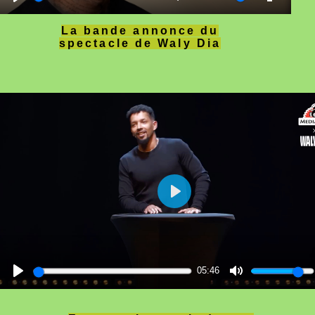
La bande annonce du
spectacle de Waly Dia
05:46